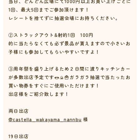
当日、どんどん広場にて1000円以上お買い上げごとに
1回、最大5回までご参加頂けます！
レシートを捨てずに抽選会場にお持ちください。
②ストラックアウト&射的1回 100円
的に当たらなくても必ず景品が貰えますので小さいお
子様にも参加してもらいやすいですよ！
③周年祭を盛り上げるため２日間に渡りキッチンカー
が多数出店予定です🌭🍙🍟ガラガラ抽選で当たったお
買い物券をすぐにご使用いただけます！
出店様をご紹介致します！
両日出店
@castella_wakayama_nannbu
様
19日出店