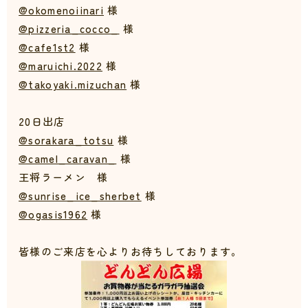
@okomenoiinari
様
@pizzeria_cocco_
様
@cafe1st2
様
@maruichi.2022
様
@takoyaki.mizuchan
様
20日出店
@sorakara_totsu
様
@camel_caravan_
様
王将ラーメン 様
@sunrise_ice_sherbet
様
@ogasis1962
様
皆様のご来店を心よりお待ちしております。